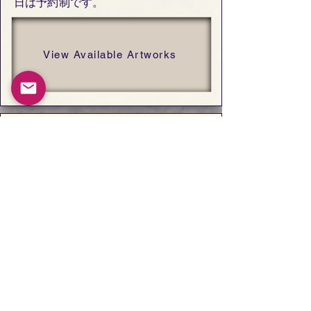
日は予約制です。
View Available Artworks
Shikishi Art Exhibition: Works by
French Artists