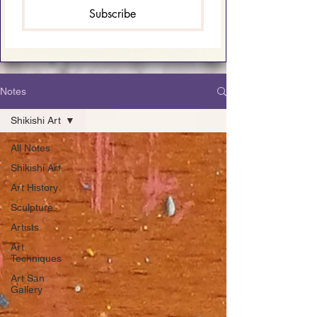
Subscribe
Notes
Shikishi Art
All Notes
Shikishi Art
Art History
Sculpture
Artists
Art
Techniques
Art San
Gallery