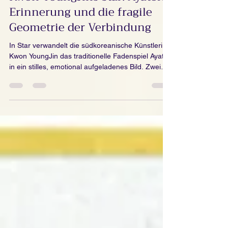
Apr 25
Kwon YoungJins Star: Ayatori,
Erinnerung und die fragile
Geometrie der Verbindung
In Star verwandelt die südkoreanische Künstlerin
Kwon YoungJin das traditionelle Fadenspiel Ayatori
in ein stilles, emotional aufgeladenes Bild. Zwei
Hände halten einen roten Faden in Sternform vor
tiefschwarzem Hintergrund. Das Werk spricht von
Kindheit, Erinnerung, Verbindung und fragiler
Balance.